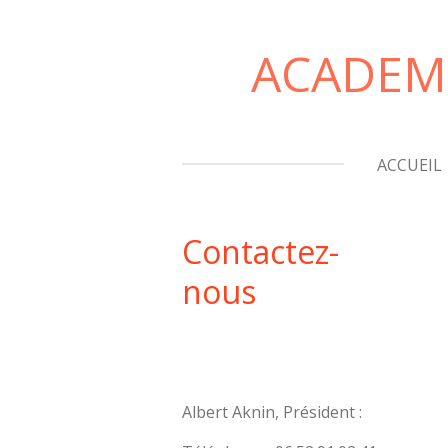
Passer
au
ACADEMI
contenu
principal
ACCUEIL
Contactez-
nous
Albert Aknin, Président :