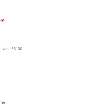
com
iscains 68100
one